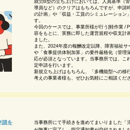
就労B型の立ち上げにおいては、人員基準（
導員など）のクリアはもちろんですが、申請
の計画」や「収益・工賃のシミュレーション
す。
今回のケースでは、事業所様が行う[軽作業 / P
容をもとに、実務に即した運営規程や収支計
ました。
また、2024年度の報酬改定以降、障害福祉
や「食事提供体制加算」の要件厳格化（管理
応が必須となっています。当事務所では、こ
定申請を行います。
新規立ち上げはもちろん、「多機能型への移
考えの事業者様も、ぜひお気軽にご相談くだ
申請を
当事務所にて手続きを進めてまいりました「
が無事に完了し、指定通知書が交付されまし