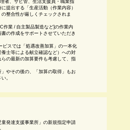
管理者、サビ管、生活支援員・職業指
時に提出する「生産活動（作業内容）
」の整合性が厳しくチェックされま
C作業 / 自主製品製造など]の作業内
画書の作成をサポートさせていただき
サービスでは「処遇改善加算」の一本化
栄養士等による献立確認など）への対
れらの最新の加算要件も考慮して、指
行」やその後の、「加算の取得」もお
さい。
児童発達支援事業所」の新規指定申請
た。